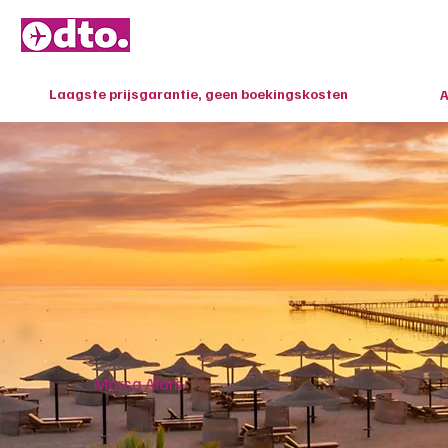
Home
Last M
Laagste prijsgarantie, geen boekingskosten
A
Marsa Alam