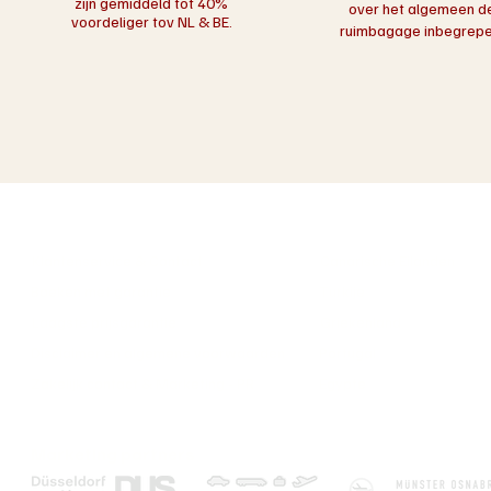
zijn gemiddeld tot 40%
over het algemeen d
voordeliger tov NL & BE.
ruimbagage inbegrepen
Over ons
Populaire bestemmi
Klantenservice & Contact
Canarische Eilanden
Boeken met garantie
Turkije
Laagste prijsgarantie
Griekenland
Disclaimer en algemene voorwaarden
Portugal
Zakelijk contact & Marketing - PR
Egypte
Marketing partners