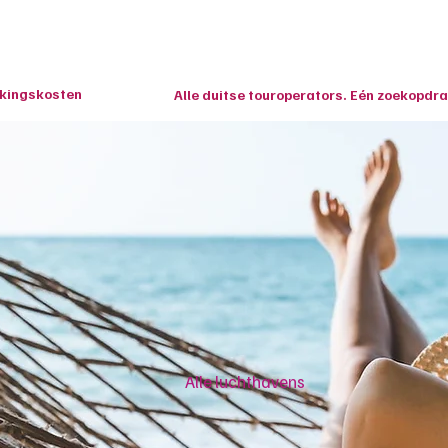
Home
Last Minutes
Vliegvakanties
Overige 
ekingskosten
Alle duitse touroperators. Eén zoekopdra
Alle luchthavens