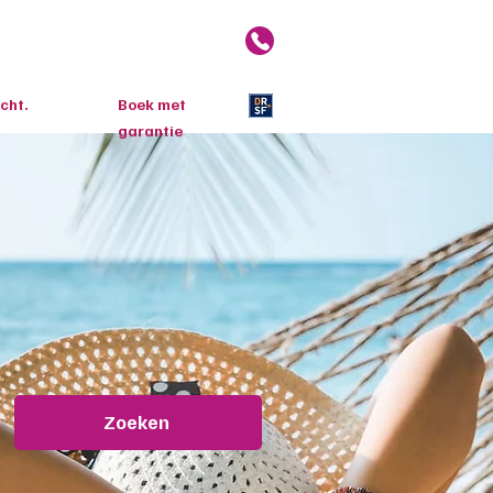
reizen
Over ons
Blog
cht.
Boek met
garantie
Zoeken