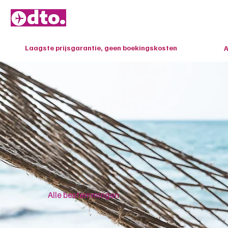
Home
Last M
Laagste prijsgarantie, geen boekingskosten
A
Alle bestemmingen