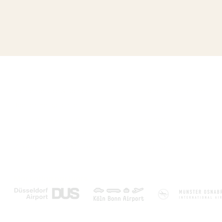
Over ons
Populaire bestemmi
Klantenservice & Contact
Canarische Eilanden
Boeken met garantie
Turkije
Laagste prijsgarantie
Griekenland
Disclaimer en algemene voorwaarden
Portugal
Zakelijk contact & Marketing - PR
Egypte
Marketing partners