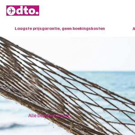
HOME
Laagste prijsgarantie, geen boekingskosten
A
Alle bestemmingen