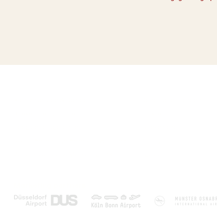
Over ons
Populaire bestemmi
Klantenservice & Contact
Canarische Eilanden
Boeken met garantie
Turkije
Laagste prijsgarantie
Griekenland
Disclaimer en algemene voorwaarden
Portugal
Zakelijk contact & Marketing - PR
Egypte
Marketing partners