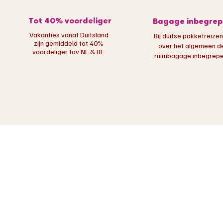
Tot 40% voordeliger
Bagage inbegrep
Vakanties vanaf Duitsland
Bij duitse pakketreizen
zijn gemiddeld tot 40%
over het algemeen d
voordeliger tov NL & BE.
ruimbagage inbegrepen
Over ons
Populaire bestemmi
Klantenservice & Contact
Canarische Eilanden
Boeken met garantie
Turkije
Laagste prijsgarantie
Griekenland
Disclaimer en algemene voorwaarden
Portugal
Zakelijk contact & Marketing - PR
Egypte