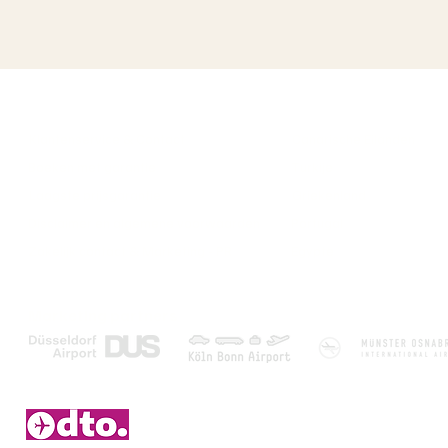
Over ons
Populaire bestemmi
Klantenservice & Contact
Canarische Eilanden
Boeken met garantie
Turkije
Laagste prijsgarantie
Griekenland
Disclaimer en algemene voorwaarden
Portugal
Zakelijk contact & Marketing - PR
Egypte
Marketing partners
2006 – 2026 © Duitsetouroperators.nl - Y