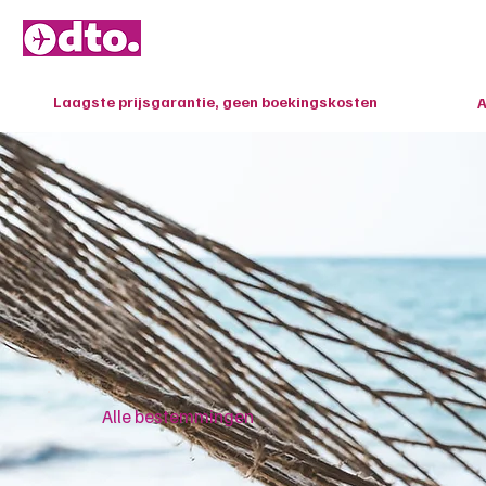
HOME
Laagste prijsgarantie, geen boekingskosten
A
Alle bestemmingen