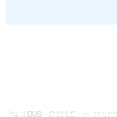
Over ons
Populaire bestemmi
Klantenservice & Contact
Canarische Eilanden
Boeken met garantie
Turkije
Laagste prijsgarantie
Griekenland
Disclaimer en algemene voorwaarden
Portugal
Zakelijk contact & Marketing - PR
Egypte
Marketing partners