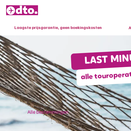
HOME
Laagste prijsgarantie, geen boekingskosten
A
LAST MIN
alle touropera
Alle bestemmingen