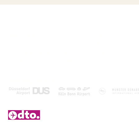
Over ons
Populaire bestemmi
Klantenservice & Contact
Canarische Eilanden
Boeken met garantie
Turkije
Laagste prijsgarantie
Griekenland
Disclaimer en algemene voorwaarden
Portugal
Zakelijk contact & Marketing - PR
Egypte
Marketing partners
2006 – 2026 © Duitsetouroperators.nl - Y