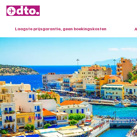
HOME
Laagste prijsgarantie, geen boekingskosten
A
Kreta