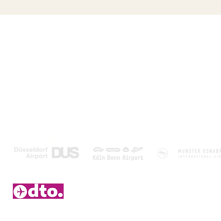
Over ons
Populaire bestemmi
Klantenservice & Contact
Canarische Eilanden
Boeken met garantie
Turkije
Laagste prijsgarantie
Griekenland
Disclaimer en algemene voorwaarden
Portugal
Zakelijk contact & Marketing - PR
Egypte
Marketing partners
2006 – 2026 © Duitsetouroperators.nl - Y