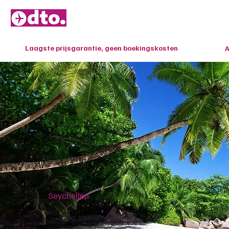
Home
Last M
Laagste prijsgarantie, geen boekingskosten
A
Seychellen