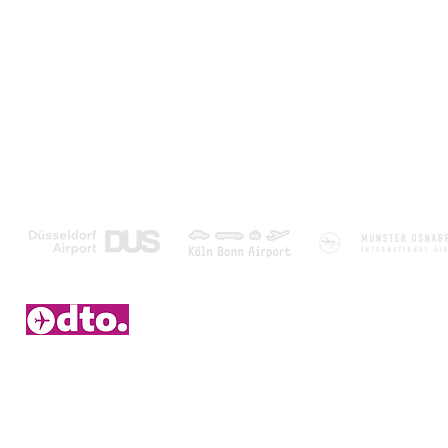
Over ons
Populaire bestemmi
Klantenservice & Contact
Canarische Eilanden
Boeken met garantie
Turkije
Laagste prijsgarantie
Griekenland
Disclaimer en algemene voorwaarden
Portugal
Zakelijk contact & Marketing - PR
Egypte
Marketing partners
2006 – 2026 © Duitsetouroperators.nl - Y