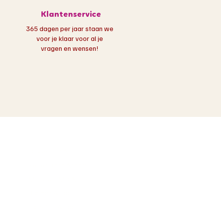
Klantenservice
365 dagen per jaar staan we
voor je klaar voor al je
vragen en wensen!
Populaire luchthavens
s
Düsseldorf Airport
Keulen Bonn Airport
Münster FMO Airport
Bremen Airport
Frankfurt Airport