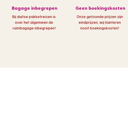
Bagage inbegrepen
Geen boekingskosten
Bij duitse pakketreizen is
Onze getoonde prijzen zijn
over het algemeen de
eindprijzen, wij hanteren
ruimbagage inbegrepen!​
nooit boekingskosten!
Populaire bestemmingen
Bekende touroperator
Canarische Eilanden
TUI Reisen
Turkije
Alltours
Griekenland
DER Tour
Portugal
ITS Reisen
Egypte
LMX Touristik