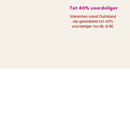
Tot 40% voordeliger
Vakanties vanaf Duitsland
zijn gemiddeld tot 40%
voordeliger tov NL & BE.
Over ons
Klantenservice & Contact
Boeken met garantie
Laagste prijsgarantie
Disclaimer en algemene voorwaarden
Zakelijk contact & Marketing - PR