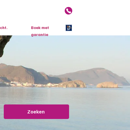
reizen
Over ons
Blog
cht.
Boek met
garantie
Zoeken