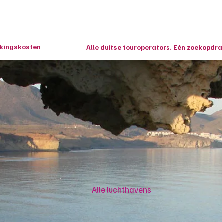
Home
Last Minutes
Vliegvakanties
Overige 
ekingskosten
Alle duitse touroperators. Eén zoekopdra
Alle luchthavens