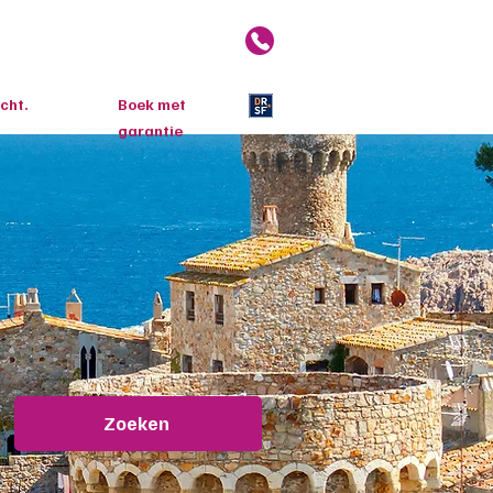
reizen
Over ons
Blog
cht.
Boek met
garantie
Zoeken