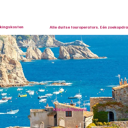
Home
Last Minutes
Vliegvakanties
Overige 
ekingskosten
Alle duitse touroperators. Eén zoekopdra
Alle luchthavens